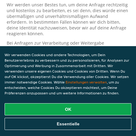
Wir werden unser Bestes tun, um deine Anfrage rechtzeitig
und kostenlos zu bearbeiten, es sei denn, dies würde einen
übermäßigen und unverhältnismäßigen Aufwand
erfordern. In bestimmten Fällen können wir dich bitten,
deine Identität nachzuweisen, bevor wir auf deine Anfrage
reagieren können.
Bei Anfragen zur Verarbeitung oder Weitergabe
personenbezogener Daten im Zusammenhang mit JET Pay
und/oder JET Pay Card wende dich bitte an die Person, die
Wir verwenden Cookies und andere Technologien, um Dein
dir das JET Pay-Guthaben gewährt (das kann dein
Benutzererlebnis zu verbessern und zu personalisieren, für Analysen zur
Arbeitgeber, Geschäftspartner usw. sein). Dies ist
Optimierung und Werbung in Zusammenarbeit mit Dritten. Wir
verwenden unsere eigenen Cookies und Cookies von Dritten. Wenn Du
erforderlich, da JET und die Person, die dir das Guthaben
auf OK klickst, akzeptierst Du die Verwendung aller Cookies. Wir setzen
gewährt, eine separate Verantwortung für die Verarbeitung
immer notwendige Cookies. Wähle
Einstellungen verwalten
, um zu
und den Schutz deiner personenbezogenen Daten haben.
entscheiden, welche Cookies Du akzeptieren möchtest, um Deine
Solltest du weitere Fragen oder Beschwerden in Bezug auf
Präferenzen anzupassen und um weitere Informationen zu finden.
die Verarbeitung deiner personenbezogenen Daten haben,
kontaktieren wir dich gerne. Wir würden uns auch über
OK
Tipps oder Vorschläge zur Verbesserung unserer Erklärung
freuen.
Essentielle
Sicherheit